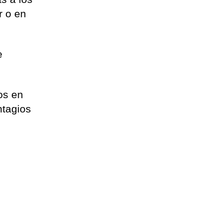
r o en
e
cos en
ntagios