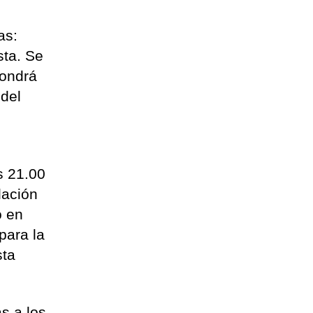
as:
sta. Se
pondrá
 del
s 21.00
lación
o en
para la
sta
s a los