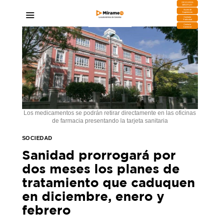
DESCARGA
MIRAPLAY
Buzón de
Sugerencias
Contratar
Publicidad
Contacto
Comercial
Los medicamentos se podrán retirar directamente en las oficinas
de farmacia presentando la tarjeta sanitaria
SOCIEDAD
Sanidad prorrogará por
dos meses los planes de
tratamiento que caduquen
en diciembre, enero y
febrero