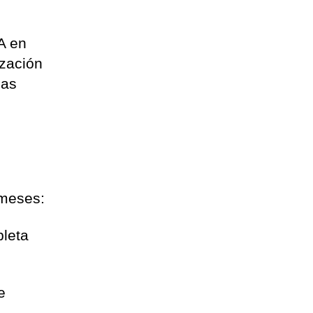
A en
ización
las
 meses:
pleta
e