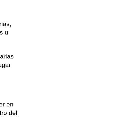
rias,
s u
arias
ugar
er en
ro del