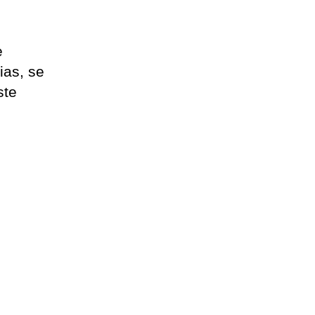
e
ias, se
ste
l