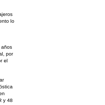
ajeros
ento lo
2 años
l, por
r el
ar
óstica
 en
R y 48