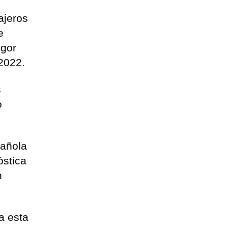
ajeros
e
igor
 2022.
s
o
pañola
óstica
n
a esta