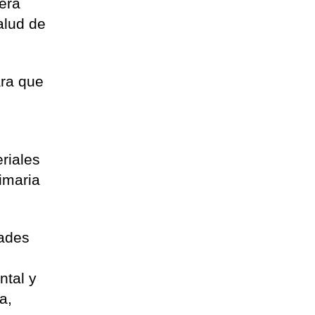
será
alud de
ara que
riales
imaria
dades
ntal y
a,