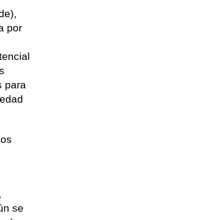
de),
a por
tencial
s
s para
vedad
sos
,
gún se