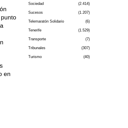
Sociedad
2.414
ión
Sucesos
1.207
 punto
Telemaratón Solidario
6
ía
Tenerife
1.529
Transporte
7
an
Tribunales
307
Turismo
40
s
o en
,