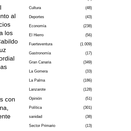
l
Cultura
48
nto al
Deportes
43
cios
Economía
238
a los
El Hierro
56
Cabildo
Fuerteventura
1.009
ruz
Gastronomía
17
ordial
Gran Canaria
349
las
La Gomera
33
La Palma
186
Lanzarote
128
os con
Opinión
51
ona,
Política
301
ente
sanidad
38
Sector Primario
13