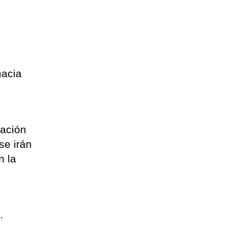
macia
ración
se irán
n la
s.