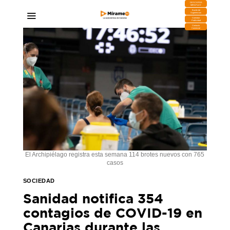
DESCARGA
MIRAPLAY
Buzón de
Sugerencias
Contratar
Publicidad
Contacto
Comercial
El Archipiélago registra esta semana 114 brotes nuevos con 765
casos
SOCIEDAD
Sanidad notifica 354
contagios de COVID-19 en
Canarias durante las