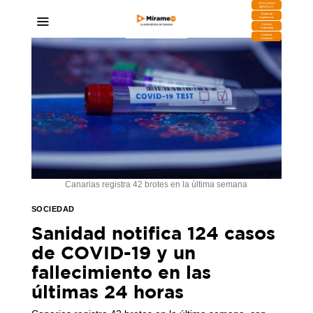
DESCARGA
MIRAPLAY
Buzón de
Sugerencias
Contratar
Publicidad
Contacto
Comercial
Canarias registra 42 brotes e​n la última semana
SOCIEDAD
Sanidad notifica 124 casos
de COVID-19 y un
fallecimiento en las
últimas 24 horas