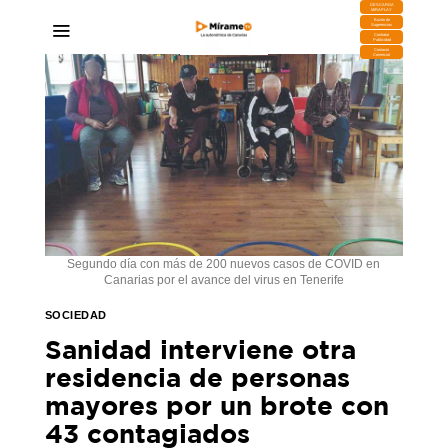
DESCARGA
MIRAPLAY
Buzón de
Sugerencias
Contratar
Publicidad
Contacto
Comercial
Segundo día con más de 200 nuevos casos de COVID en
Canarias por el avance del virus en Tenerife
SOCIEDAD
Sanidad interviene otra
residencia de personas
mayores por un brote con
43 contagiados