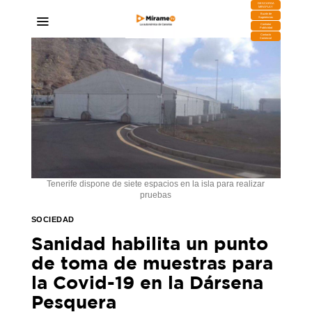
DESCARGA
MIRAPLAY
Buzón de
Sugerencias
Contratar
Publicidad
Contacto
Comercial
Tenerife dispone de siete espacios en la isla para realizar
pruebas
SOCIEDAD
Sanidad habilita un punto
de toma de muestras para
la Covid-19 en la Dár​sena
Pesquera