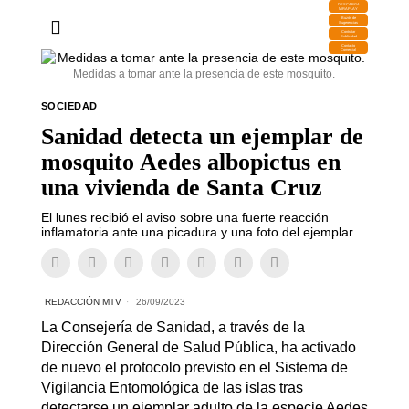
DESCARGA
MIRAPLAY
Buzón de
Sugerencias
Contratar
Publicidad
Contacto
Comercial
Medidas a tomar ante la presencia de este mosquito.
SOCIEDAD
Sanidad detecta un ejemplar de
mosquito Aedes albopictus en
una vivienda de Santa Cruz
El lunes recibió el aviso sobre una fuerte reacción
inflamatoria ante una picadura y una foto del ejemplar
REDACCIÓN MTV
26/09/2023
La Consejería de Sanidad, a través de la
Dirección General de Salud Pública, ha activado
de nuevo el protocolo previsto en el Sistema de
Vigilancia Entomológica de las islas tras
detectarse un ejemplar adulto de la especie Aedes