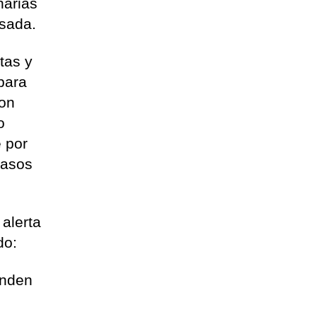
narias
asada.
tas y
para
con
o
 por
casos
 alerta
do:
onden