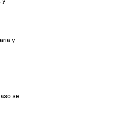
a y
aria y
.
 caso se