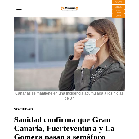
DESCARGA
MIRAPLAY
Buzón de
Sugerencias
Contratar
Publicidad
Contacto
Comercial
Canarias se mantiene en una incidencia acumulada a los 7 días
de 37
SOCIEDAD
Sanidad confirma que Gran
Canaria, Fuerteventura y La
Gomera pasan a semáforo