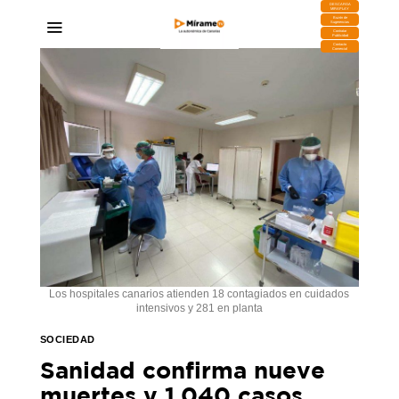
DESCARGA
MIRAPLAY
Buzón de
Sugerencias
Contratar
Publicidad
Contacto
Comercial
Los hospitales canarios atienden 18 contagiados en cuidados
intensivos y 281 en planta
SOCIEDAD
Sanidad confirma nueve
muertes y 1.040 casos