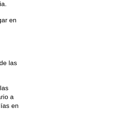
ia.
gar en
s
de las
las
rio a
días en