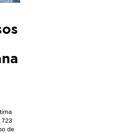
sos
ana
ltima
o 723
po de