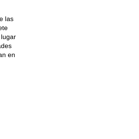
e las
ete
 lugar
ades
an en