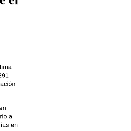
e el
ltima
 291
lación
 en
rio a
días en