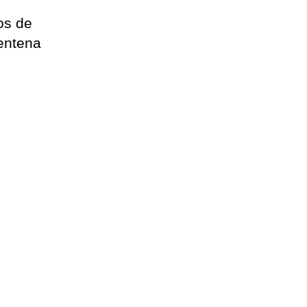
os de
rentena