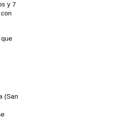
os y 7
 con
s que
la (San
se