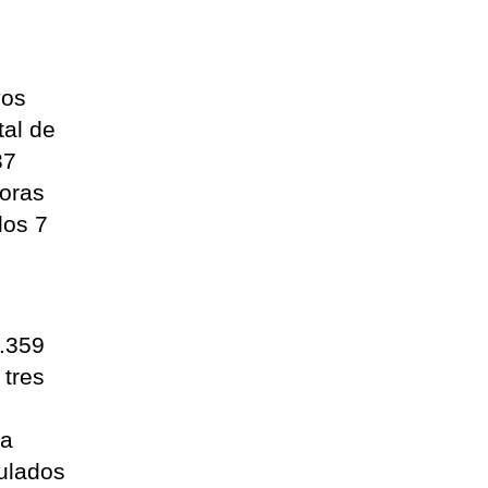
vos
tal de
37
horas
los 7
7.359
 tres
da
mulados