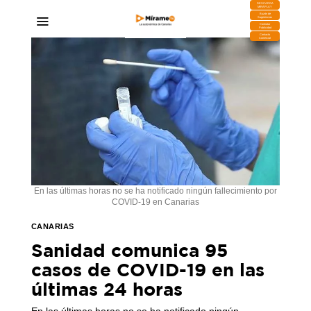
DESCARGA
MIRAPLAY
Buzón de
Sugerencias
Contratar
Publicidad
Contacto
Comercial
En las últimas horas no se ha notificado ningún fallecimiento por
COVID-19 en Canarias
CANARIAS
Sanidad comunica 95
casos de COVID-19 en las
últimas 24 horas
En las últimas horas no se ha notificado ningún