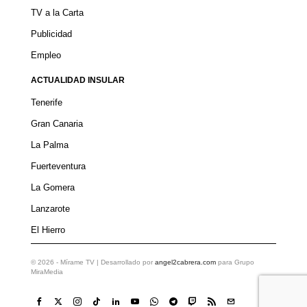
TV a la Carta
Publicidad
Empleo
ACTUALIDAD INSULAR
Tenerife
Gran Canaria
La Palma
Fuerteventura
La Gomera
Lanzarote
El Hierro
©
2026
- Mírame TV | Desarrollado por
angel2cabrera.com
para Grupo
MiraMedia