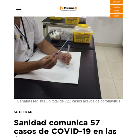
DESCARGA
MIRAPLAY
Buzón de
Sugerencias
Contratar
Publicidad
Contacto
Comercial
Canarias registra un total de 722 casos activos de coronavirus
SOCIEDAD
Sanidad comunica 57
casos de COVID-19 en las