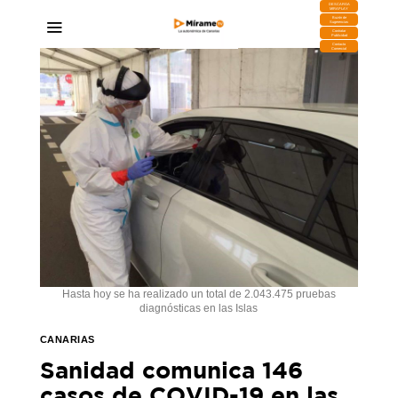
DESCARGA
MIRAPLAY
Buzón de
Sugerencias
Contratar
Publicidad
Contacto
Comercial
Hasta hoy se ha realizado un total de 2.043.475 pruebas
diagnósticas en las Islas
CANARIAS
Sanidad comunica 146
casos de COVID-19 en las