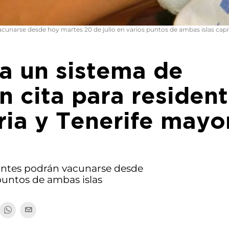
cunarse desde hoy martes 20 de julio en varios puntos de ambas islas capi
a un sistema de
n cita para residen
ria y Tenerife mayo
antes podrán vacunarse desde
 puntos de ambas islas