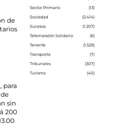
Sector Primario
13
Sociedad
2.414
ón de
Sucesos
1.207
tarios
Telemaratón Solidario
6
Tenerife
1.529
Transporte
7
Tribunales
307
Turismo
40
, para
 de
án sin
rá 200
13.00