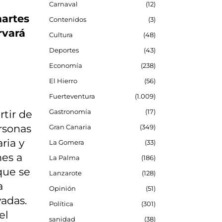
Carnaval
12
martes
Contenidos
3
rvará
Cultura
48
Deportes
43
Economía
238
El Hierro
56
Fuerteventura
1.009
Gastronomía
17
rtir de
ersonas
Gran Canaria
349
ria y
La Gomera
33
nes a
La Palma
186
que se
Lanzarote
128
a
Opinión
51
vadas.
Política
301
el
sanidad
38