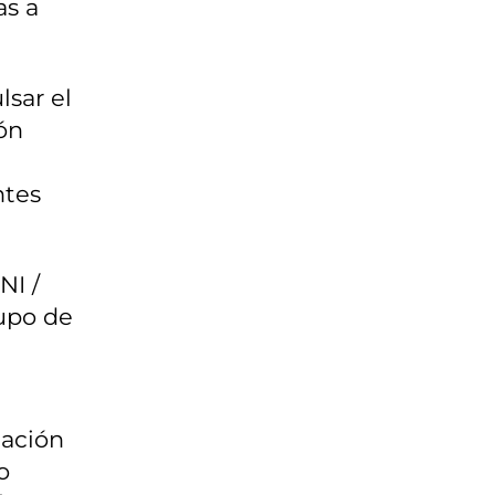
as a
lsar el
ión
ntes
NI /
rupo de
lación
o