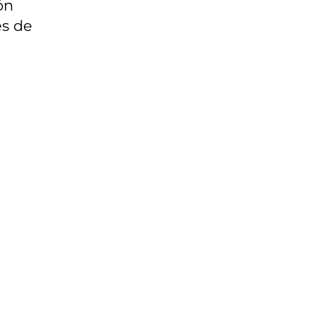
ón
es de