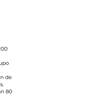
200
cupo
an de
s.
án 80