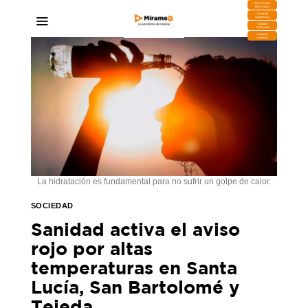
DESCARGA
MIRAPLAY
Buzón de
Sugerencias
Contratar
Publicidad
Contacto
Comercial
La hidratación es fundamental para no sufrir un golpe de calor.
SOCIEDAD
Sanidad activa el aviso
rojo por altas
temperaturas en Santa
Lucía, San Bartolomé y
Tejeda