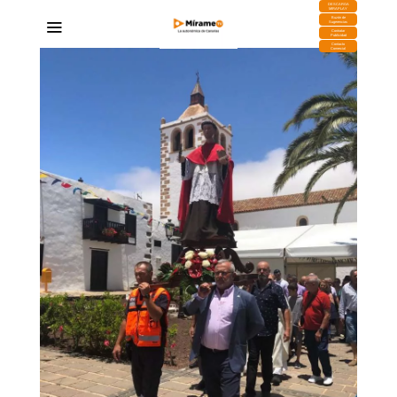
DESCARGA
MIRAPLAY
Buzón de
Sugerencias
Contratar
Publicidad
Contacto
Comercial