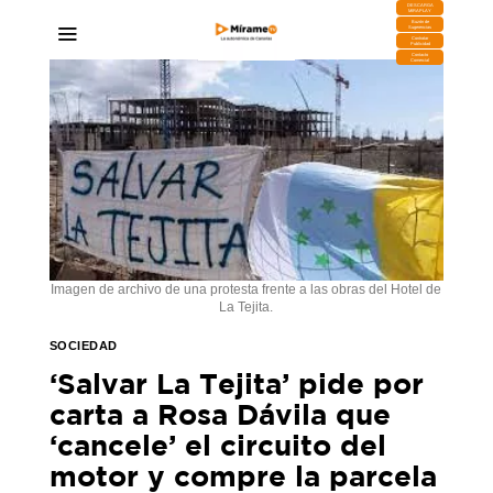
DESCARGA
MIRAPLAY
Buzón de
Sugerencias
Contratar
Publicidad
Contacto
Comercial
Imagen de archivo de una protesta frente a las obras del Hotel de
La Tejita.
SOCIEDAD
‘Salvar La Tejita’ pide por
carta a Rosa Dávila que
‘cancele’ el circuito del
motor y compre la parcela