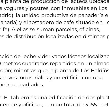
 la planta de producción de lácteos ubicad
de yogures y postres, con inmuebles en Los
adrid); la unidad productiva de panadería e
anaria) y el tostadero de café situado en L
fe). A ellas se suman parcelas, oficinas,
 de distribución localizadas en distintos
ción de leche y derivados lácteos localiza
0 metros cuadrados repartidos en un alma
ción; mientras que la planta de Los Baldío
naves industriales y un edificio con una
 metros cuadrados.
de El Tablero es una edificación de dos plan
enaje y oficinas, con un total de 3.155 met