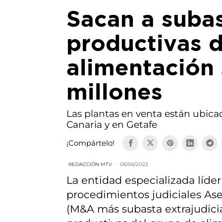
Sacan a suba
productivas 
alimentación
millones
Las plantas en venta están ubicad
Canaria y en Getafe
¡Compártelo!
REDACCIÓN MTV
06/06/2022
La entidad especializada líde
procedimientos judiciales As
(M&A más subasta extrajudicia