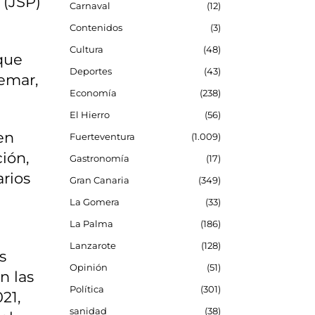
 (JSP)
Carnaval
12
Contenidos
3
Cultura
48
que
Deportes
43
semar,
Economía
238
El Hierro
56
en
Fuerteventura
1.009
ión,
Gastronomía
17
arios
Gran Canaria
349
La Gomera
33
La Palma
186
Lanzarote
128
s
Opinión
51
n las
Política
301
21,
sanidad
38