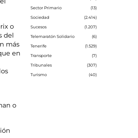
el
Sector Primario
13
Sociedad
2.414
rix o
Sucesos
1.207
s del
Telemaratón Solidario
6
ón más
Tenerife
1.529
 que en
Transporte
7
Tribunales
307
los
Turismo
40
man o
ción