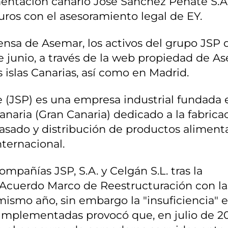
mentación canario José Sánchez Peñate S.A
uros con el asesoramiento legal de EY.
ensa de Asemar, los activos del grupo JSP 
e junio, a través de la web propiedad de A
 islas Canarias, así como en Madrid.
 (JSP) es una empresa industrial fundada 
naria (Gran Canaria) dedicado a la fabricac
asado y distribución de productos aliment
nternacional.
mpañías JSP, S.A. y Celgán S.L. tras la
n Acuerdo Marco de Reestructuración con la
mismo año, sin embargo la "insuficiencia" e
implementadas provocó que, en julio de 20