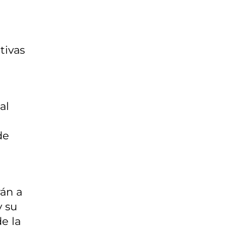
tivas
a
al
de
rán a
y su
e la