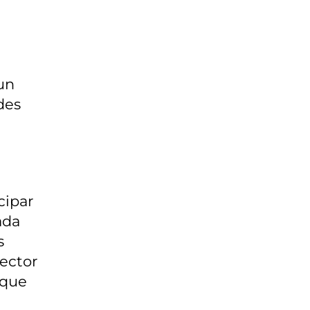
 un
des
cipar
ada
s
sector
 que