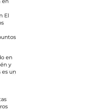
a en
n El
os
 puntos
do en
cén y
s es un
tas
ros