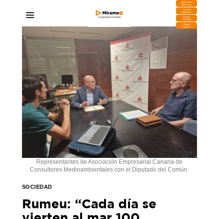
DESCARGA
MIRAPLAY
Buzón de
Sugerencias
Contratar
Publicidad
Contacto
Comercial
Representantes de Asociación Empresarial Canaria de
Consultores Medioambientales con el Diputado del Común.
SOCIEDAD
Rumeu: “Cada día se
vierten al mar 100