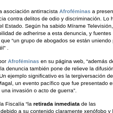
a asociación antirracista
Afroféminas
a presen
 contra delitos de odio y discriminación. Lo 
del Estado. Según ha sabido Mírame Televisión,
ilidad de adherirse a esta denuncia, y fuentes 
 que “un grupo de abogados se están uniendo
l” .
 por
Afroféminas
en su página web, “además d
la denuncia también pone de relieve la difusió
n ejemplo significativo es la tergiversación de
Magal, un evento pacífico que fue presentado e
una invasión o acto de guerra”.
la Fiscalía “la
retirada inmediata
de las
debido a su contenido claramente xenófobo y 