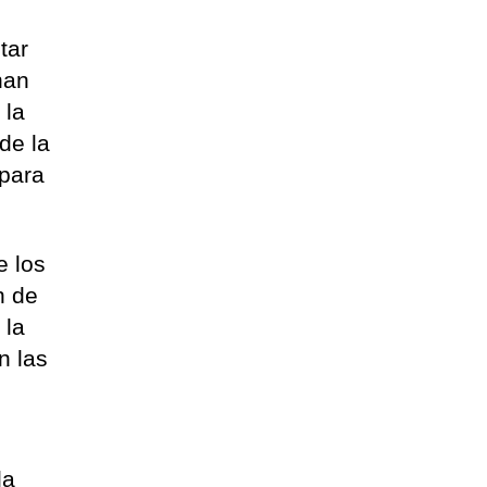
tar
han
 la
de la
 para
e los
n de
 la
n las
la