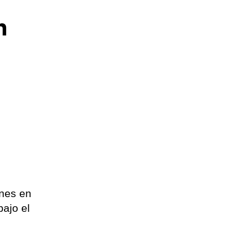
n
a
ones en
bajo el