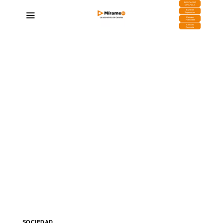
DESCARGA
MIRAPLAY
Buzón de
Sugerencias
Contratar
Publicidad
Contacto
Comercial
SOCIEDAD