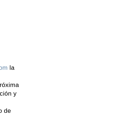
com
la
próxima
ción y
o de