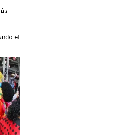
más
o
ando el