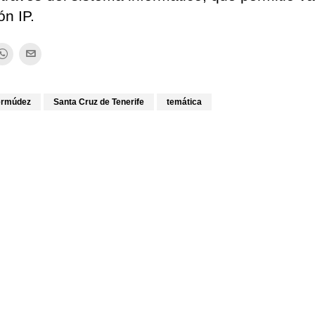
ón IP.
ermúdez
Santa Cruz de Tenerife
temática