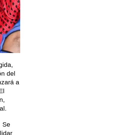
gida,
ón del
nzará a
El
n,
al.
. Se
lidar