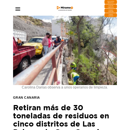
DESCARGA
MIRAPLAY
Buzón de
Sugerencias
Contratar
Publicidad
Contacto
Comercial
Carolina Darias observa a unos operarios de limpieza.
GRAN CANARIA
Retiran más de 30
toneladas de residuos en
cinco distritos de Las