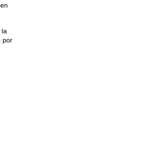
 en
 la
 por