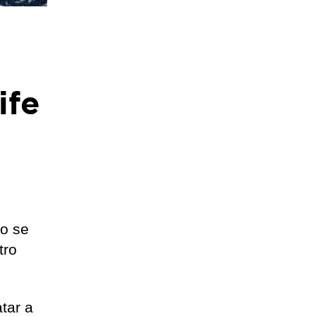
ife
o se
tro
tar a