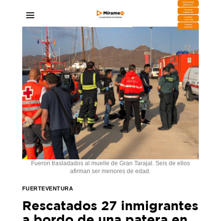
DESCARGA
MIRAPLAY
Buzón de
Sugerencias
Contratar
Publicidad
Contacto
Comercial
Fueron trasladados al muelle de Gran Tarajal. Seis de ellos
afirman ser menores de edad.
FUERTEVENTURA
Rescatados 27 inmigrantes
a bordo de una patera en