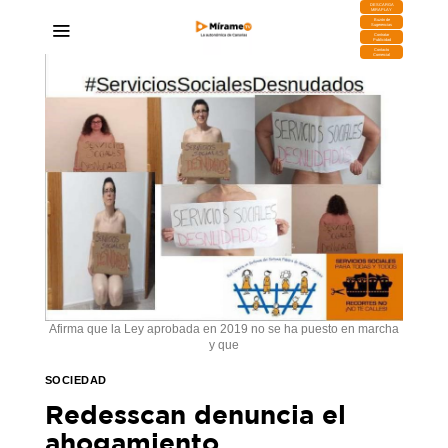
DESCARGA
MIRAPLAY
Buzón de
Sugerencias
Contratar
Publicidad
Contacto
Comercial
Afirma que la Ley aprobada en 2019 no se ha puesto en marcha
y que
SOCIEDAD
Redesscan denuncia el
ahogamiento