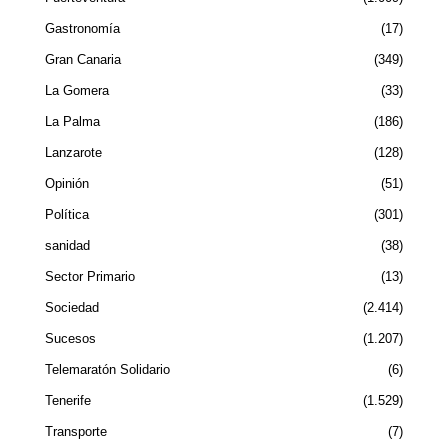
Gastronomía
17
Gran Canaria
349
La Gomera
33
La Palma
186
Lanzarote
128
Opinión
51
Política
301
sanidad
38
Sector Primario
13
Sociedad
2.414
Sucesos
1.207
Telemaratón Solidario
6
Tenerife
1.529
Transporte
7