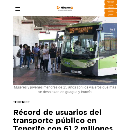
DESCARGA
MIRAPLAY
Buzón de
Sugerencias
Contratar
Publicidad
Contacto
Comercial
Mujeres y jóvenes menores de 25 años son los viajeros que más
se desplazan en guagua y tranvía
TENERIFE
Récord de usuarios del
transporte público en
Tenerife con 61,2 millones