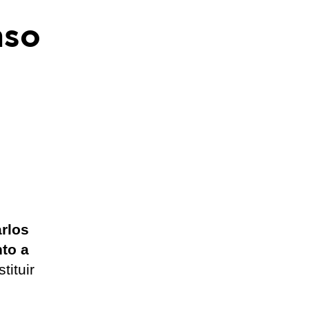
nso
rlos
to a
tituir