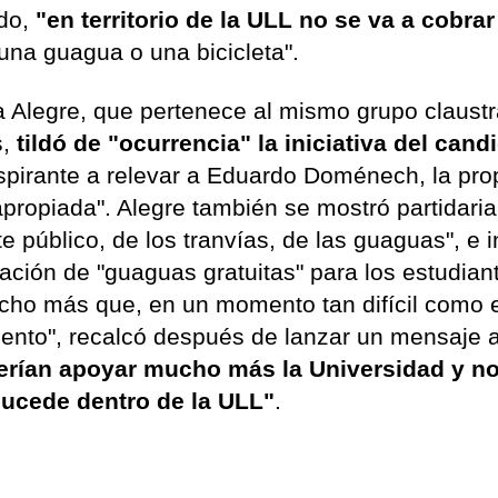
ado,
"en territorio de la ULL no se va a cobrar
una guagua o una bicicleta".
 Alegre, que pertenece al mismo grupo claustr
,
tildó de "ocurrencia" la iniciativa del cand
spirante a relevar a Eduardo Doménech, la pr
apropiada". Alegre también se mostró partidari
te público, de los tranvías, de las guaguas", e 
tación de "guaguas gratuitas" para los estudian
ucho más que, en un momento tan difícil como 
ento", recalcó después de lanzar un mensaje 
erían apoyar mucho más la Universidad y n
 sucede dentro de la ULL"
.