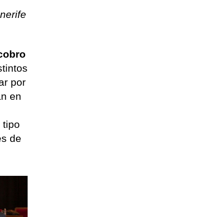
nerife
 cobro
stintos
ar por
an en
 tipo
es de