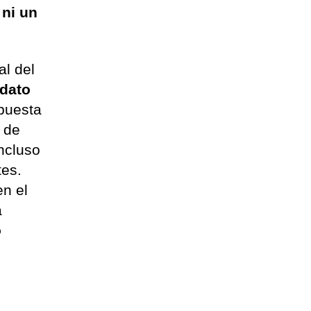
 ni un
al del
idato
opuesta
a de
incluso
tes.
en el
a
o