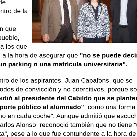
 de
ntro de la
en que
pueblo,
ra los que
e a la hora de asegurar que
"no se puede deci
un parking o una matrícula universitaria".
otro de los aspirantes, Juan Capafons, que se
todos de convicción y no coercitivos, porque s
idió al presidente del Cabildo que se plante
nsporte público al alumnado"
, como una forma
no en cada coche". Aunque admitió que escuch
Carlos Alonso, reconoció también que no tiene 
ta", pese a lo que fue contundente a la hora de