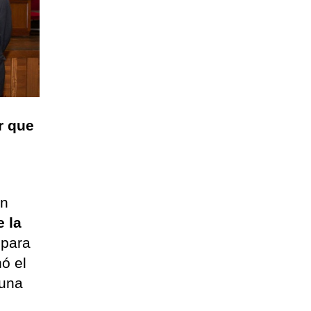
r que
on
e la
 para
ó el
"una