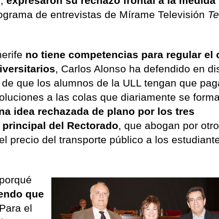
l,
expresaron su rechazo frontal a la medida
programa de entrevistas de Mírame Televisión
Te
nerife
no tiene competencias para regular el
iversitarios
, Carlos Alonso ha defendido en di
r de que los alumnos de la ULL tengan que pag
soluciones a las colas que diariamente se form
na idea rechazada de plano por los tres
 principal del Rectorado
, que abogan por otro
 precio del transporte público a los estudiant
 porqué
endo que
 Para el