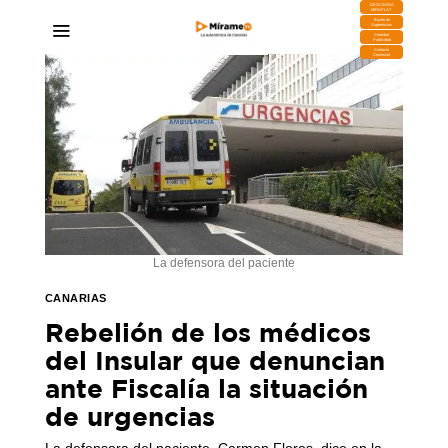
DESCARGA
MIRAPLAY
Buzón de
Sugerencias
Contratar
Publicidad
Contacto
Comercial
La defensora del paciente
CANARIAS
Rebelión de los médicos
del Insular que denuncian
ante Fiscalía la situación
de urgencias