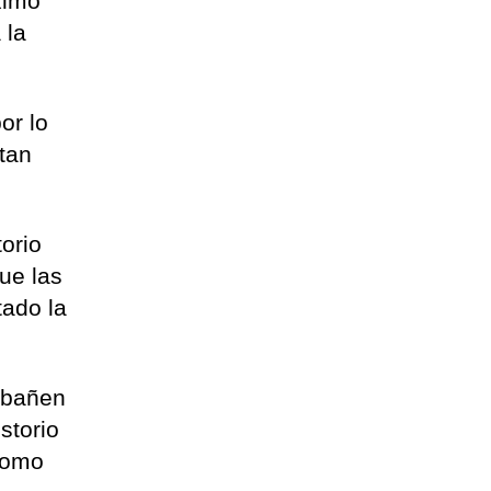
ximo
 la
or lo
 tan
torio
ue las
tado la
e bañen
storio
 como