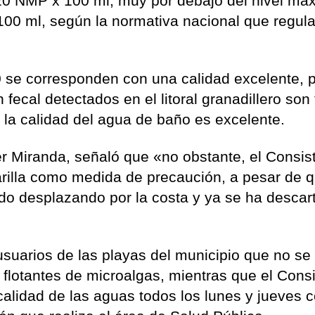
 20 NMP x 100 ml, muy por debajo del nivel má
00 ml, según la normativa nacional que regula
0 se corresponden con una calidad excelente, p
fecal detectados en el litoral granadillero son
e la calidad del agua de baño es excelente.
fer Miranda, señaló que «no obstante, el Consis
illa como medida de precaución, a pesar de q
o desplazando por la costa y ya se ha descar
 usuarios de las playas del municipio que no s
lotantes de microalgas, mientras que el Consi
a calidad de las aguas todos los lunes y jueves