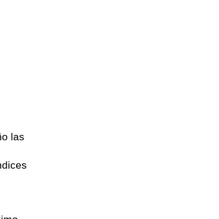
ño las
ndices