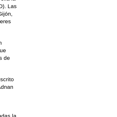
D). Las
Gijón,
leres
n
que
es de
scrito
Adnan
adas la