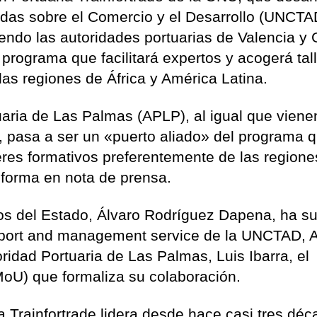
das sobre el Comercio y el Desarrollo (UNCTA
endo las autoridades portuarias de Valencia y 
 programa que facilitará expertos y acogerá tal
las regiones de África y América Latina.
uaria de Las Palmas (APLP), al igual que viene
n, pasa a ser un «puerto aliado» del programa 
lleres formativos preferentemente de las region
nforma en nota de prensa.
tos del Estado, Álvaro Rodríguez Dapena, ha su
upport and management service de la UNCTAD, 
toridad Portuaria de Las Palmas, Luis Ibarra, el
U) que formaliza su colaboración.
 Trainfortrade lidera desde hace casi tres déc