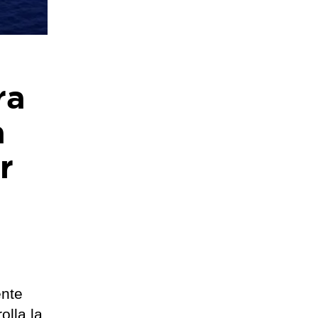
ra
a
r
ente
olla la