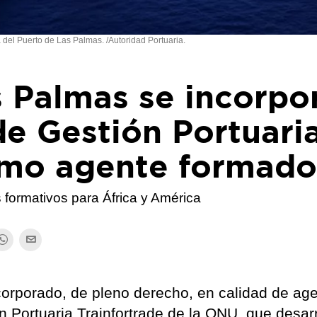
 del Puerto de Las Palmas. /Autoridad Portuaria.
s Palmas se incorpo
e Gestión Portuari
mo agente formado
s formativos para África y América
orporado, de pleno derecho, en calidad de ag
 Portuaria Trainfortrade de la ONU, que desarr