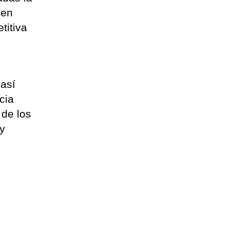
 en
titiva
 así
cia
 de los
 y