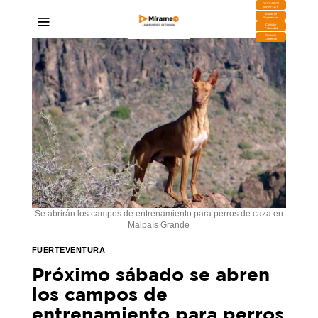
DESCARGA
MIRAPLAY
Buzón de
Sugerencias
Contratar
Publicidad
Contacto
Comercial
Se abrirán los campos de entrenamiento para perros de caza en
Malpaís Grande
FUERTEVENTURA
Próximo sábado se abren
los campos de
entrenamiento para perros