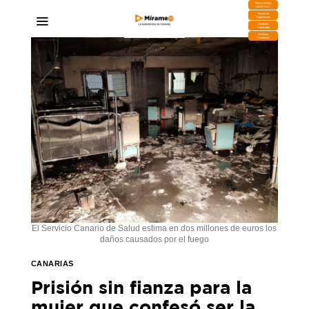
DESCARGA
MIRAPLAY
Buzón de
Sugerencias
Contratar
Publicidad
Contacto
Comercial
El Servicio Canario de Salud estima en dos millones de euros los
daños causados por el fuego
CANARIAS
Prisión sin fianza para la
mujer que confesó ser la