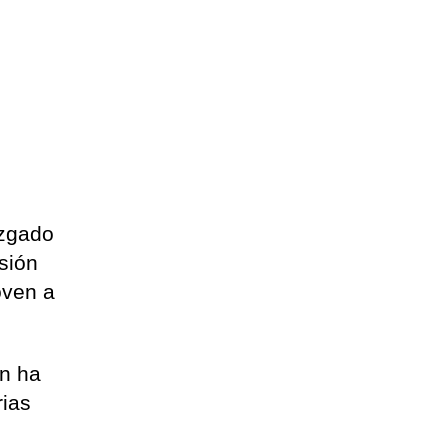
uzgado
isión
oven a
ún ha
rias