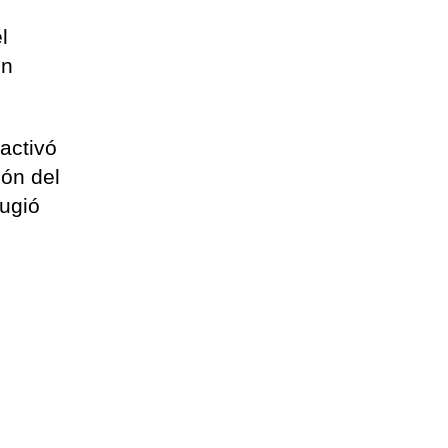
l
én
 activó
ión del
fugió