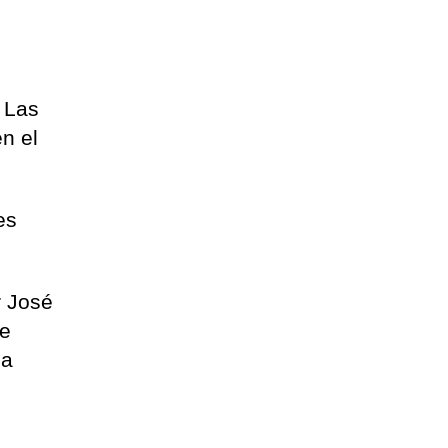
e Las
n el
es
r José
de
la