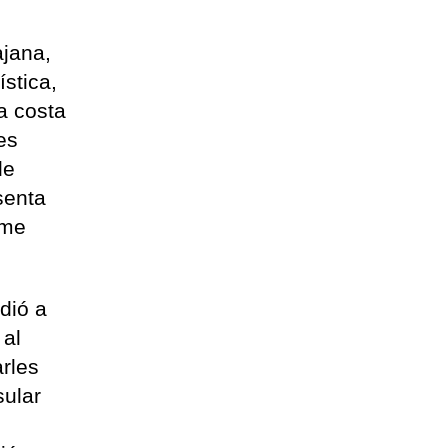
ajana,
stica,
a costa
es
de
senta
rme
edió a
 al
arles
sular
o