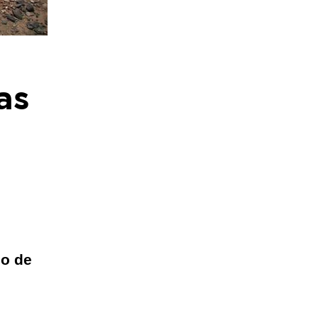
as
co de