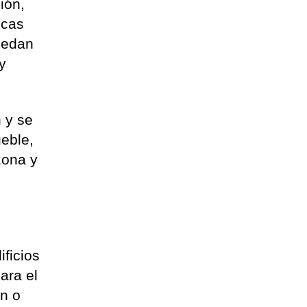
ión,
icas
uedan
 y
n y se
ueble,
zona y
ificios
ara el
ón o