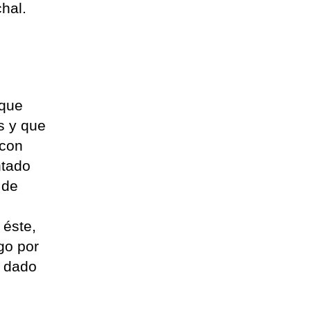
chal.
 que
s y que
 con
ntado
 de
 éste,
go por
o dado