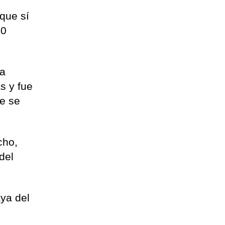
que sí
10
la
s y fue
de se
cho,
del
aya del