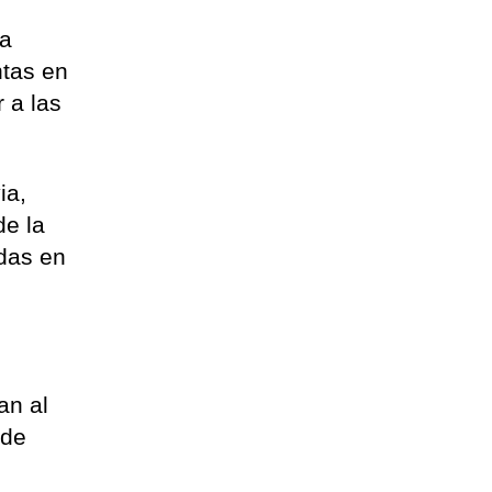
la
ntas en
 a las
ia,
de la
das en
an al
 de