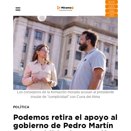
DESCARGA
MIRAPLAY
Buzón de
Sugerencias
Contratar
Publicidad
Contacto
Comercial
Los consejeros de la formación morada acusan al presidente
insular de "complicidad" con Cuna del Alma
POLÍTICA
Podemos retira el apoyo al
gobierno de Pedro Martín