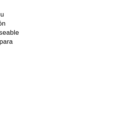
su
ón
eseable
 para