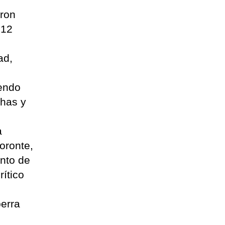
eron
 12
ad,
iendo
chas y
a
oronte,
nto de
rítico
perra
.