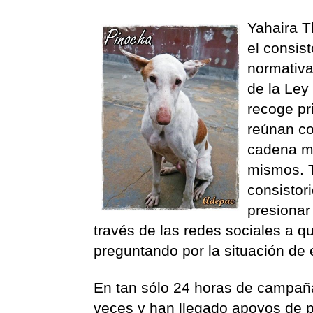
Yahaira T
el consis
normativa
de la Ley
recoge pr
reúnan co
cadena mi
mismos. T
consistor
presionar
través de las redes sociales a q
preguntando por la situación de
En tan sólo 24 horas de campañ
veces y han llegado apoyos de 