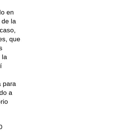
do en
 de la
 caso,
es, que
s
 la
í
a para
ndo a
rio
0