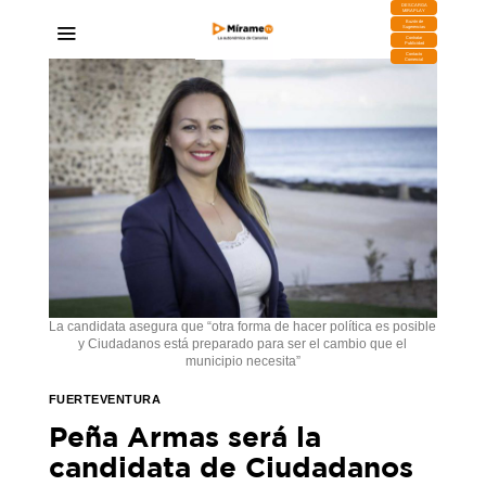
DESCARGA
MIRAPLAY
Buzón de
Sugerencias
Contratar
Publicidad
Contacto
Comercial
La candidata asegura que “otra forma de hacer política es posible
y Ciudadanos está preparado para ser el cambio que el
municipio necesita”
FUERTEVENTURA
Peña Armas será la
candidata de Ciudadanos