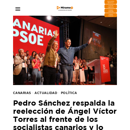
DESCARGA
MIRAPLAY
Buzón de
Sugerencias
Contratar
Publicidad
Contacto
Comercial
CANARIAS
·
ACTUALIDAD
·
POLÍTICA
Pedro Sánchez respalda la
reelección de Ángel Víctor
Torres al frente de los
socialistas canarios y lo