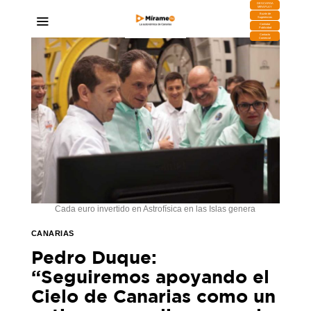
DESCARGA
MIRAPLAY
Buzón de
Sugerencias
Contratar
Publicidad
Contacto
Comercial
Cada euro invertido en Astrofísica en las Islas genera
CANARIAS
Pedro Duque:
“Seguiremos apoyando el
Cielo de Canarias como un