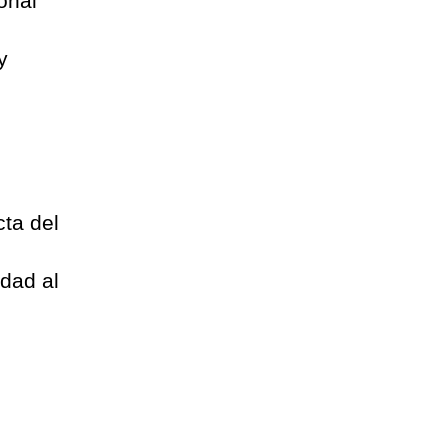
onal
y
cta del
idad al