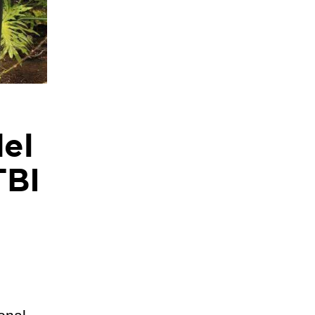
del
TBI