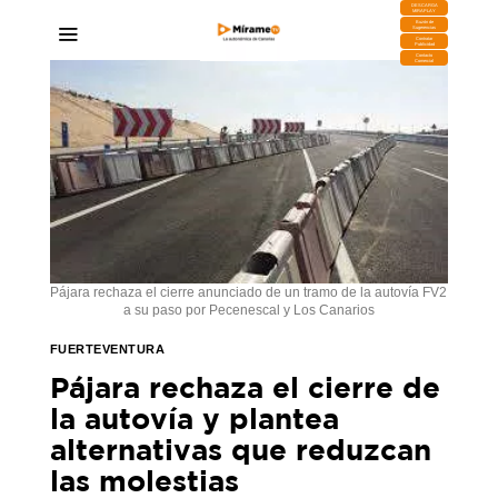
DESCARGA
MIRAPLAY
Buzón de
Sugerencias
Contratar
Publicidad
Contacto
Comercial
Pájara rechaza el cierre anunciado de un tramo de la autovía FV2
a su paso por Pecenescal y Los Canarios
FUERTEVENTURA
Pájara rechaza el cierre de
la autovía y plantea
alternativas que reduzcan
las molestias